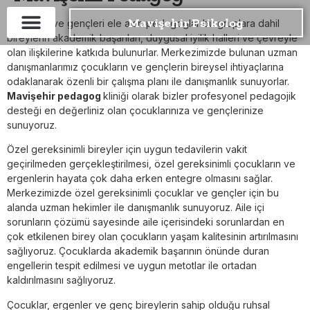
Mavişehir Psikolog
Çocukları ve gençleri ele alan pedagoglar bu gruplara dahil
bireylerin akademik başarıları, duygusal iyilik halleri ve çevreyle
olan ilişkilerine katkıda bulunurlar. Merkezimizde bulunan uzman
danışmanlarımız çocukların ve gençlerin bireysel ihtiyaçlarına
odaklanarak özenli bir çalışma planı ile danışmanlık sunuyorlar.
Mavişehir pedagog
kliniği olarak bizler profesyonel pedagojik
desteği en değerliniz olan çocuklarınıza ve gençlerinize
sunuyoruz.
Özel gereksinimli bireyler için uygun tedavilerin vakit
geçirilmeden gerçekleştirilmesi, özel gereksinimli çocukların ve
ergenlerin hayata çok daha erken entegre olmasını sağlar.
Merkezimizde özel gereksinimli çocuklar ve gençler için bu
alanda uzman hekimler ile danışmanlık sunuyoruz. Aile içi
sorunların çözümü sayesinde aile içerisindeki sorunlardan en
çok etkilenen birey olan çocukların yaşam kalitesinin artırılmasını
sağlıyoruz. Çocuklarda akademik başarının önünde duran
engellerin tespit edilmesi ve uygun metotlar ile ortadan
kaldırılmasını sağlıyoruz.
Çocuklar, ergenler ve genç bireylerin sahip olduğu ruhsal