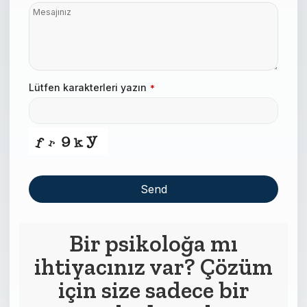
Lütfen karakterleri yazın
*
Send
This
field
Bir psikoloğa mı
should
ihtiyacınız var? Çözüm
be left
blank
için size sadece bir