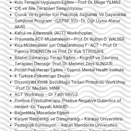
Kum Terapisi Uygulayıcı Eğitimi – Prof. Dr. Müge YILMAZ
Çift ve Aile Terapileri Sempozyumu
Çocuk Ve Ergenler İçin Psikolojik Sağlamlık Ve Dayanıklılık
Geliştirme Programı –(ÇEPSP 101)- Dr. Öğr. Üyesi Atanur
AKAR
Kabul ve Adanmışlık (ACT) Workshopları
Travmada ACT Müdahaleleri – Prof. Dr. Robyn D. WALSER
Kısa Müdehaleler için Odaklanılmmış F- ACT – Prof. Dr.
Patricia ROBINSON ve Prof. Dr. Kirk STROSAHL
Bilişsel Davranışçı Terapi Eğitimi – Kognitif ve Davranış
Terapileri Derneği- Prof. Dr. Mehmet Zihni SUNGUR
Pozitif Psikoterapi Eğitimi – Cyprus Mental Health Institute
II. Türkiye Psikoterapi Zirvesi
Dissosiyatif Kimlik Bozukluğu Tedavi Protokolü Workshop
-Prof. Dr. Medaim YANIK
ACT Workshop – Dr. Fatih YAVUZ
Positive Psychotherapy: Positive Negative Dialectics of
Healinf -Dr. Tayyab RASHID
Bağımlılıkla Mücadele Eğitimi
Kariyer Rehberliği ve Danışmanlığı – Karatay Üniversitesi
Pedagojik Formasyon – Adnan Menderes Üniversitesi