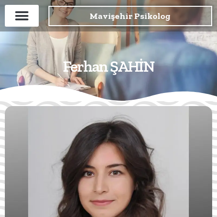
Mavişehir Psikolog
Ferhan ŞAHİN