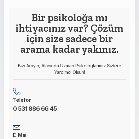
This
field
Bir psikoloğa mı
should
ihtiyacınız var? Çözüm
be left
blank
için size sadece bir
arama kadar yakınız.
Bizi Arayın, Alanında Uzman Psikologlarımız Sizlere
Yardımcı Olsun!
Telefon
0 531 886 66 45
E-Mail