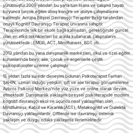
yürütmüştür.2009 yılından bu yana tüm lisans ve çalışma hayatı
boyunca birçok eğitim almış kongre ve atölye çalışmalarına
katılmıştır. Avrupa Bilişsel Davranışçı Terapiler Birliği tarafından
onaylı Kognitif Davranışçı Terapist ünvanına sahiptir.
Terapilerinde tek bir ekole bağlı kalmadan, gerektiğinde güncel
olan en etkili tekniklerleri bir arada kullanarak çalışmalarını
yürütmektedir : EMDR, ACT, Mindfulness, BDT vb.
2013 yılından bu yana danışmanlık merkezleri, okul ve özel eğitim
kurumlarında birey, aile, çocuk ve ergenlerle çeşitli
psikopatolojiler üzerine çalışmıştır.
15 yıldan fazla süredir deneyimi bulunan Psikoterapist Ferhan
ŞAHİN, uzman olduğu yetişkin, çift ve aile terapisi görüşmelerine
Aybros Psikoloji Merkezi’nde yüz yüze ve online olarak devam
etmektedir. Danışmanlık yaklaşımı bireysel psikoterapide modern
kognitif davranışçı ekol ve üçüncü nesil yaklaşımları olan
Mindfulness, Kabul ve Kararlılık(ACT), Metakognitif ve Dialektik
Davranışçı yaklaşımlardır. Çiftlerde ise davranışçı sistemik
yaklaşım ve duygu odaklı yaklaşımla ilerlemektedir.