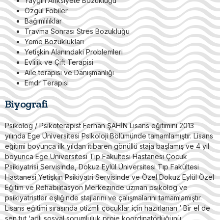
Yaygın Anksiyete Bozukluğu
Özgül Fobiler
Bağımlılıklar
Travma Sonrası Stres Bozukluğu
Yeme Bozuklukları
Yetişkin Alanındaki Problemleri
Evlilik ve Çift Terapisi
Aile terapisi ve Danışmanlığı
Emdr Terapisi
Biyografi
Psikolog / Psikoterapist Ferhan ŞAHİN Lisans eğitimini 2013
yılında Ege Üniversitesi Psikoloji Bölümünde tamamlamıştır. Lisans
eğitimi boyunca ilk yıldan itibaren gönüllü staja başlamış ve 4 yıl
boyunca Ege Üniversitesi Tıp Fakültesi Hastanesi Çocuk
Psikiyatrisi Servisinde, Dokuz Eylül Üniversitesi Tıp Fakültesi
Hastanesi Yetişkin Psikiyatri Servisinde ve Özel Dokuz Eylül Özel
Eğitim ve Rehabilitasyon Merkezinde uzman psikolog ve
psikiyatristler eşliğinde stajlarını ve çalışmalarını tamamlamıştır.
Lisans eğitimi sırasında otizmli çocuklar için hazırlanan ‘ Bir el de
sen tut ‘adlı sosyal sorumluluk proje koordinatörlüğünü