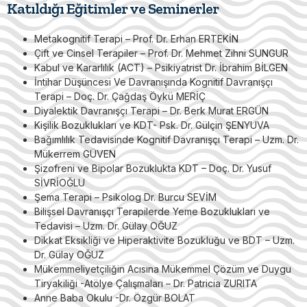
Katıldığı Eğitimler ve Seminerler
Metakognitif Terapi – Prof. Dr. Erhan ERTEKİN
Çift ve Cinsel Terapiler – Prof. Dr. Mehmet Zihni SUNGUR
Kabul ve Kararlılık (ACT) – Psikiyatrist Dr. İbrahim BİLGEN
İntihar Düşüncesi Ve Davranışında Kognitif Davranışçı
Terapi – Doç. Dr. Çağdaş Öykü MERİÇ
Diyalektik Davranışçı Terapi – Dr. Berk Murat ERGÜN
Kişilik Bozuklukları ve KDT- Psk. Dr. Gülçin ŞENYUVA
Bağımlılık Tedavisinde Kognitif Davranışçı Terapi – Uzm. Dr.
Mükerrem GÜVEN
Şizofreni ve Bipolar Bozuklukta KDT – Doç. Dr. Yusuf
SİVRİOĞLU
Şema Terapi – Psikolog Dr. Burcu SEVİM
Bilişsel Davranışçı Terapilerde Yeme Bozuklukları ve
Tedavisi – Uzm. Dr. Gülay OĞUZ
Dikkat Eksikliği ve Hiperaktivite Bozukluğu ve BDT – Uzm.
Dr. Gülay OĞUZ
Mükemmeliyetçiliğin Acısına Mükemmel Çözüm ve Duygu
Tiryakiliği -Atölye Çalışmaları – Dr. Patricia ZURITA
Anne Baba Okulu -Dr. Özgür BOLAT