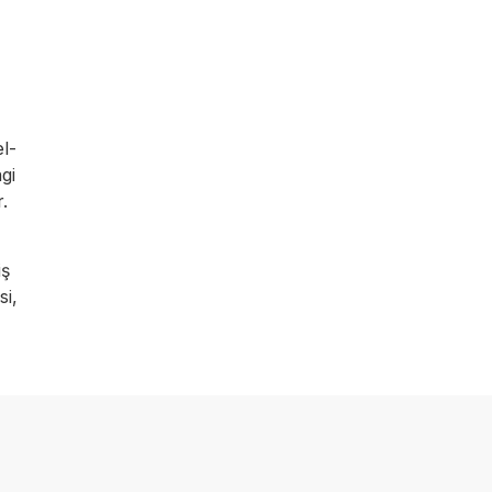
l-
gi
r.
iş
si,