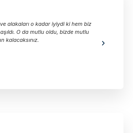
e alakaları o kadar iyiydi ki hem biz
Küçük kı
şıldı. O da mutlu oldu, bizde mutlu
merkezind
un kalacaksınız.