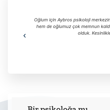
Oğlum için Aybros psikoloji merkezin
hem de oğlumuz çok memnun kaldık. 
olduk. Kesinlik
Bir psikoloğa mı