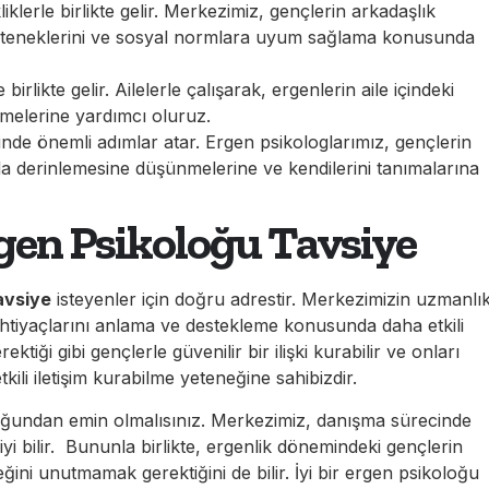
iklerle birlikte gelir. Merkezimiz, gençlerin arkadaşlık
me yeteneklerini ve sosyal normlara uyum sağlama konusunda
birlikte gelir. Ailelerle çalışarak, ergenlerin aile içindeki
irmelerine yardımcı oluruz.
inde önemli adımlar atar. Ergen psikologlarımız, gençlerin
ında derinlemesine düşünmelerine ve kendilerini tanımalarına
gen Psikoloğu Tavsiye
avsiye
isteyenler için doğru adrestir. Merkezimizin uzmanlı
 ihtiyaçlarını anlama ve destekleme konusunda daha etkili
tiği gibi gençlerle güvenilir bir ilişki kurabilir ve onları
tkili iletişim kurabilme yeteneğine sahibizdir.
ğundan emin olmalısınız. Merkezimiz, danışma sürecinde
yi bilir. Bununla birlikte, ergenlik dönemindeki gençlerin
ceğini unutmamak gerektiğini de bilir. İyi bir ergen psikoloğu