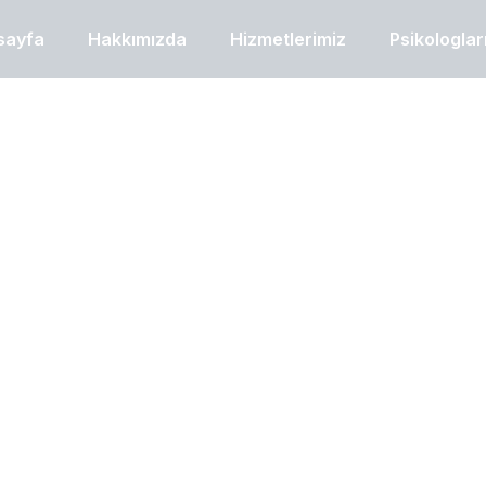
sayfa
Hakkımızda
Hizmetlerimiz
Psikologlar
işehir Çocuk ve E
Psikoloğu