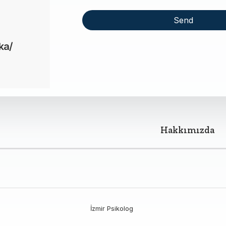
Send
This
ka/
field
should
be left
blank
Hakkımızda
İzmir Psikolog