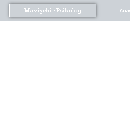
Mavişehir Psikolog
Ana
Mav