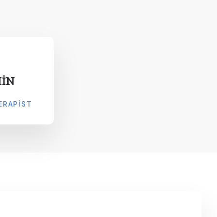
HİN
ERAPIST