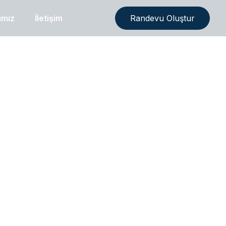
ımız
İletişim
Randevu Oluştur
rgen